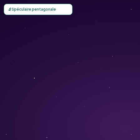
Carte d'observation du Spéculaire pentagonale (Legousia 
🔬
Spéculaire pentagonale