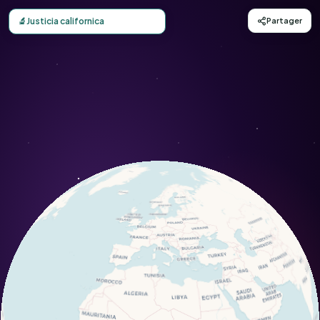
Carte d'observation du Justicia californica (Justicia califo
🔬
Justicia californica
Partager