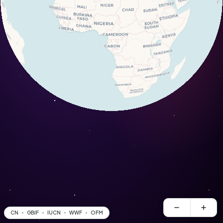
CN
GBIF
IUCN
WWF
OFM