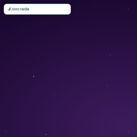
Carte d'observation du Jonc raide (Juncus squarrosus) - 
🔬
Jonc raide