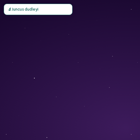
Carte d'observation du Juncus dudleyi (Juncus dudleyi) - 
🔬
Juncus dudleyi