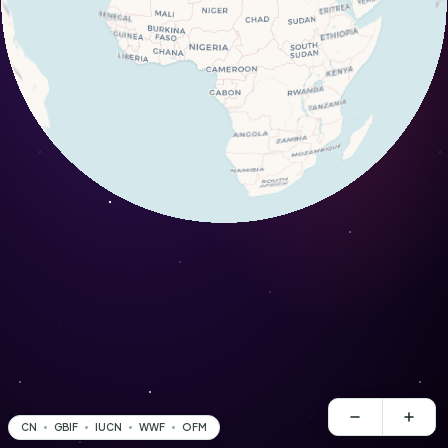
CN
GBIF
IUCN
WWF
OFM