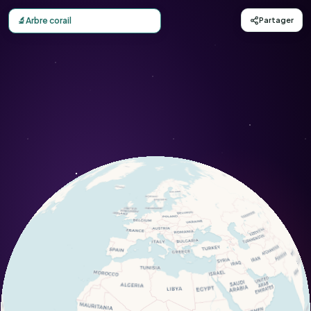
Carte d'observation du Arbre corail (Jatropha multifida) -
🔬
Arbre corail
Partager