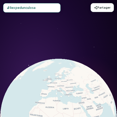
Carte d'observation du Ilex pedunculosa (Ilex pedunculosa
🔬
Ilex pedunculosa
Partager