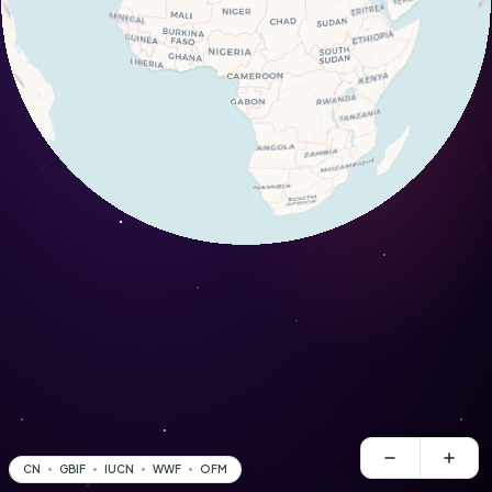
CN
GBIF
IUCN
WWF
OFM