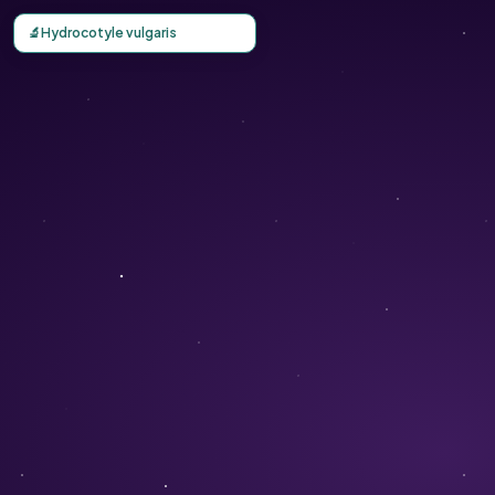
Carte d'observation du Hydrocotyle vulgaris (Hydrocotyle
🔬
Hydrocotyle vulgaris