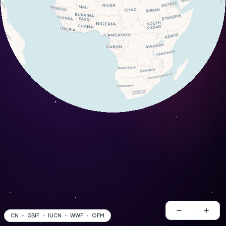
CN
GBIF
IUCN
WWF
OFM