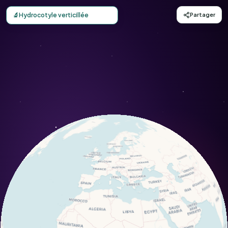
Carte d'observation du Hydrocotyle verticillée (Hydrocotyl
🔬
Hydrocotyle verticillée
Partager