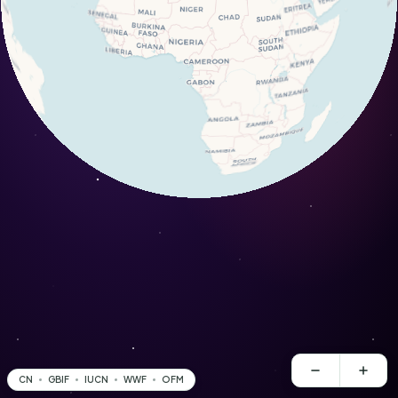
CN
GBIF
IUCN
WWF
OFM