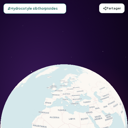
Carte d'observation du Hydrocotyle sibthorpioides (Hydro
🔬
Hydrocotyle sibthorpioides
Partager