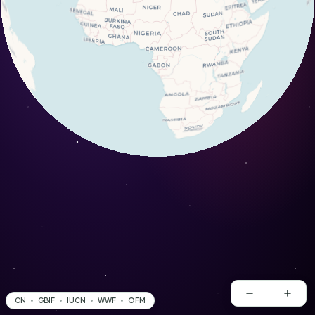
CN
GBIF
IUCN
WWF
OFM