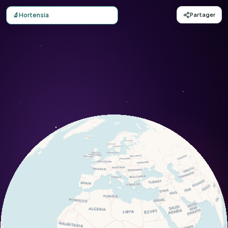
Carte d'observation du Hortensia (Hydrangea macrophylla
🔬
Hortensia
Partager