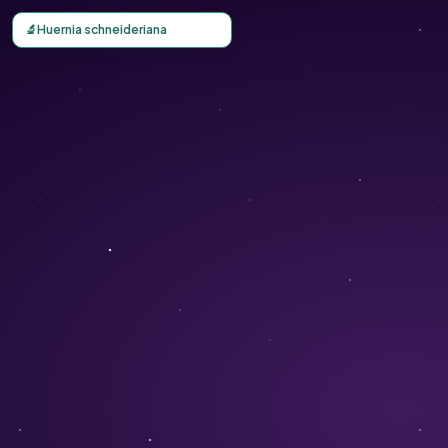
Carte d'observation du Huernia schneideriana (Huernia sc
🔬
Huernia schneideriana