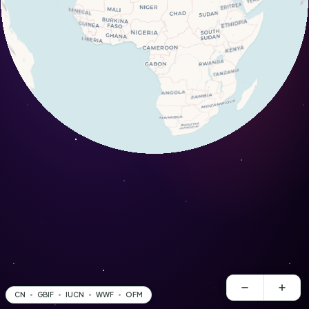
CN
GBIF
IUCN
WWF
OFM