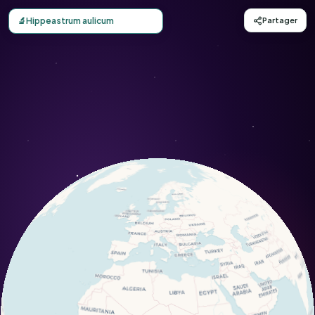
Carte d'observation du Hippeastrum aulicum (Hippeastrum
🔬
Hippeastrum aulicum
Partager