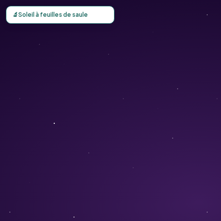
Carte d'observation du Soleil à feuilles de saule (Helianthu
🔬
Soleil à feuilles de saule