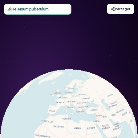
Carte d'observation du Helenium puberulum (Helenium pu
🔬
Helenium puberulum
Partager