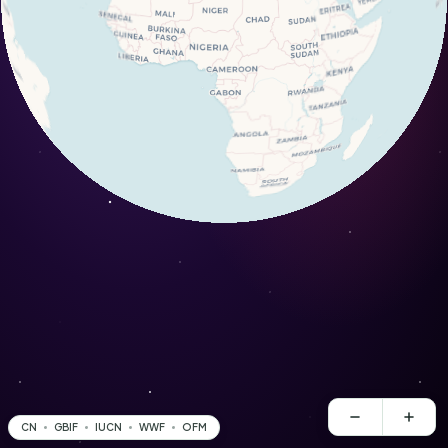
CN
GBIF
IUCN
WWF
OFM