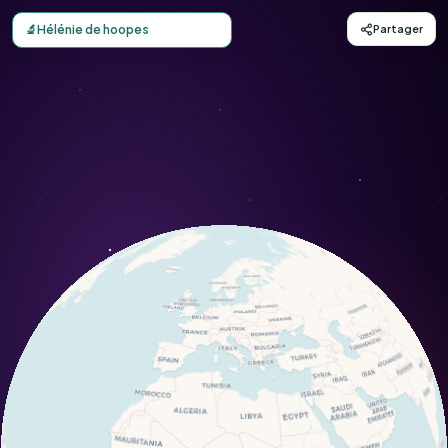
Carte d'observation du Hélénie de hoopes (Helenium hoope
🔬
Hélénie de hoopes
Partager