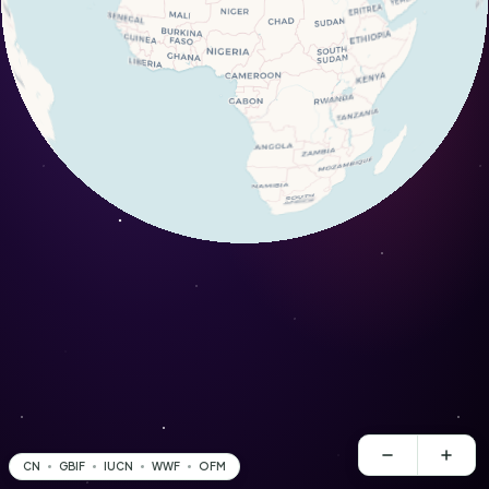
CN
GBIF
IUCN
WWF
OFM