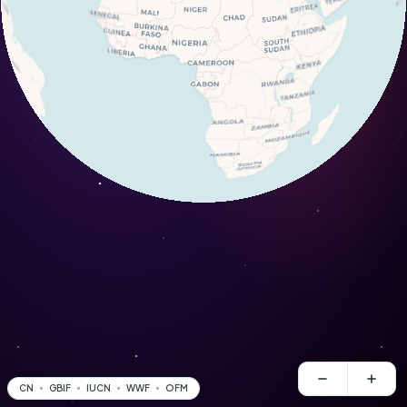
CN
GBIF
IUCN
WWF
OFM