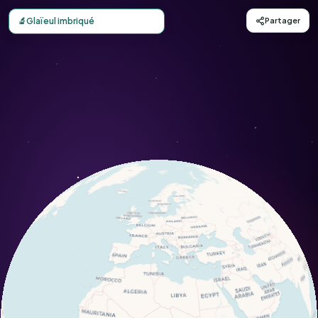
Carte d'observation du Glaïeul imbriqué (Gladiolus imbric
🔬
Glaïeul imbriqué
Partager