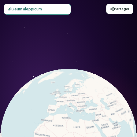
Carte d'observation du Geum aleppicum (Geum aleppicum)
🔬
Geum aleppicum
Partager