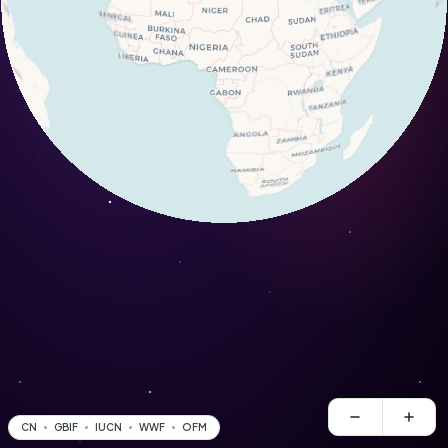
CN
GBIF
IUCN
WWF
OFM