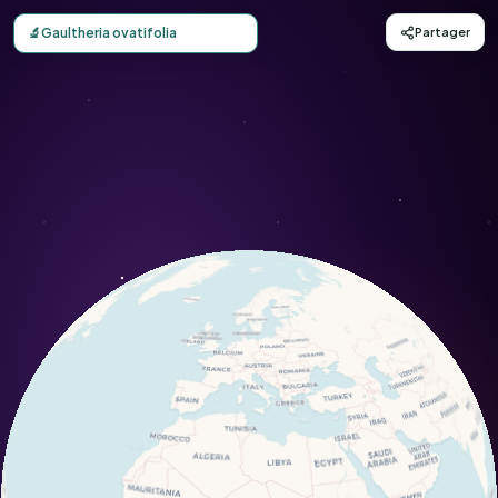
Carte d'observation du Gaultheria ovatifolia (Gaultheria ov
🔬
Gaultheria ovatifolia
Partager