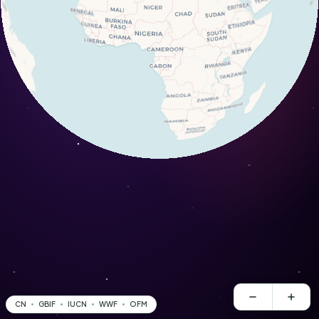
CN
GBIF
IUCN
WWF
OFM