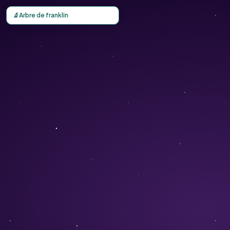
Carte d'observation du Arbre de franklin (Franklinia alat
🔬
Arbre de franklin