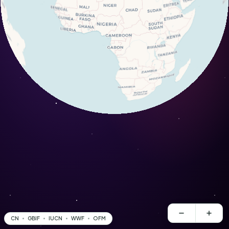
CN
GBIF
IUCN
WWF
OFM