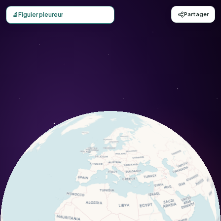
Carte d'observation du Figuier pleureur (Ficus benjamina)
🔬
Figuier pleureur
Partager