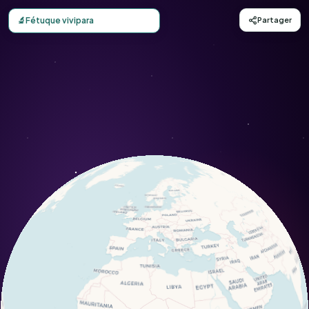
Carte d'observation du Fétuque vivipara (Festuca vivipara)
🔬
Fétuque vivipara
Partager