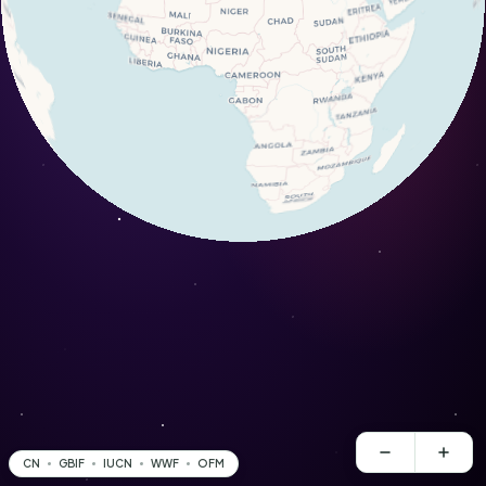
CN
GBIF
IUCN
WWF
OFM