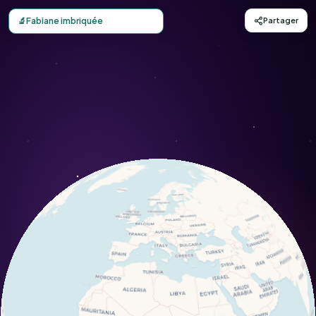
Carte d'observation du Fabiane imbriquée (Fabiana imbrica
🔬
Fabiane imbriquée
Partager