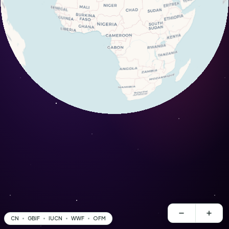
CN
GBIF
IUCN
WWF
OFM