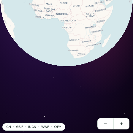
CN
GBIF
IUCN
WWF
OFM