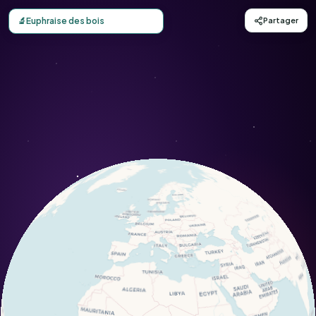
Carte d'observation du Euphraise des bois (Euphrasia nem
🔬
Euphraise des bois
Partager