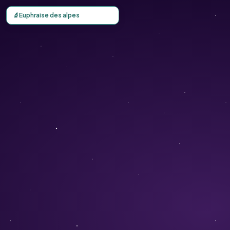
Carte d'observation du Euphraise des alpes (Euphrasia alp
🔬
Euphraise des alpes