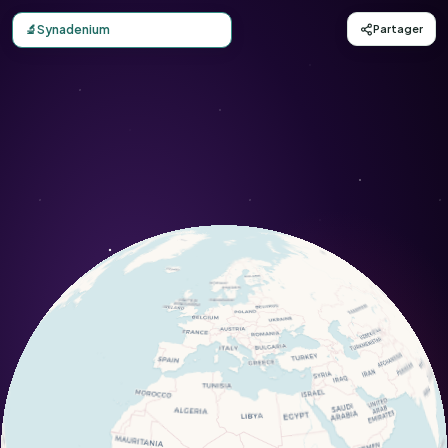
Carte d'observation du Synadenium (Euphorbia schoenland
🔬
Synadenium
Partager