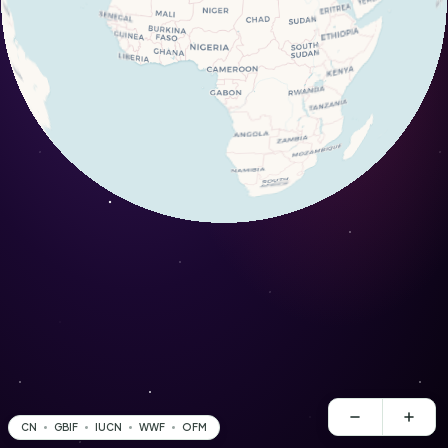
CN
GBIF
IUCN
WWF
OFM