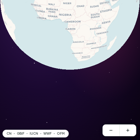
CN
GBIF
IUCN
WWF
OFM