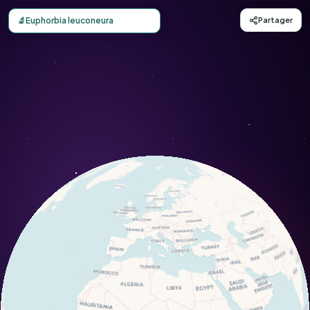
Carte d'observation du Euphorbia leuconeura (Euphorbia 
🔬
Euphorbia leuconeura
Partager