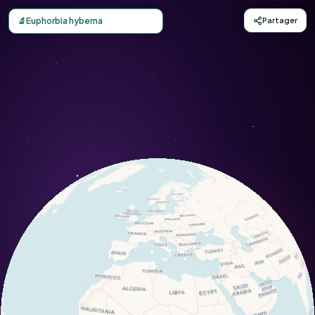
Carte d'observation du Euphorbia hyberna (Euphorbia hyb
🔬
Euphorbia hyberna
Partager