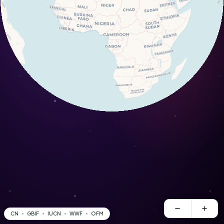
CN
GBIF
IUCN
WWF
OFM