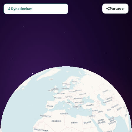
Carte d'observation du Synadenium (Euphorbia esculenta)
🔬
Synadenium
Partager