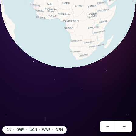
CN
GBIF
IUCN
WWF
OFM