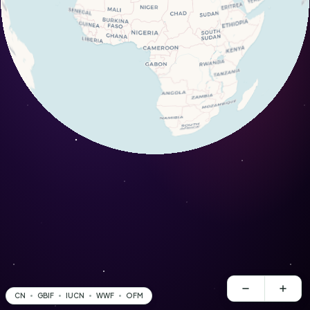
CN
GBIF
IUCN
WWF
OFM