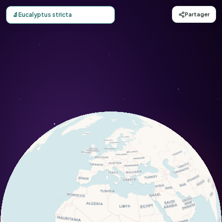
Carte d'observation du Eucalyptus stricta (Eucalyptus stric
🔬
Eucalyptus stricta
Partager