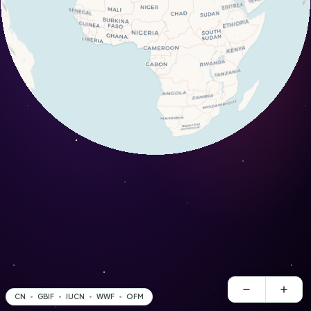
CN
GBIF
IUCN
WWF
OFM