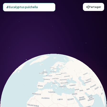
Carte d'observation du Eucalyptus pulchella (Eucalyptus p
🔬
Eucalyptus pulchella
Partager