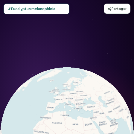
Carte d'observation du Eucalyptus melanophloia (Eucalyp
🔬
Eucalyptus melanophloia
Partager