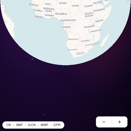
CN
GBIF
IUCN
WWF
OFM