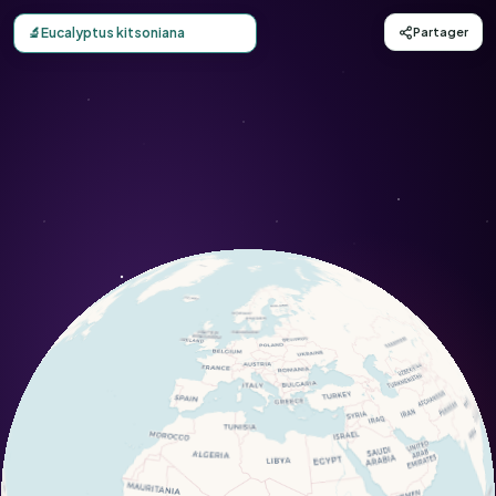
Carte d'observation du Eucalyptus kitsoniana (Eucalyptus 
🔬
Eucalyptus kitsoniana
Partager