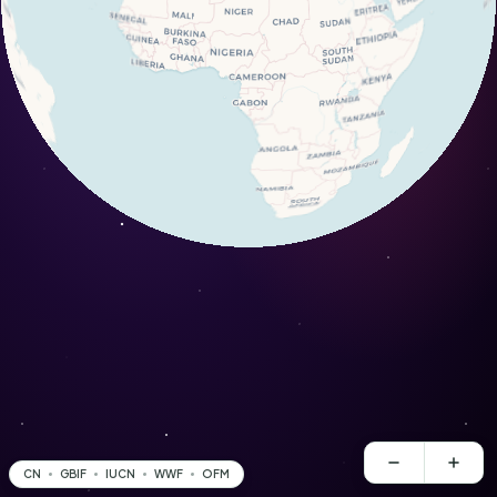
CN
GBIF
IUCN
WWF
OFM