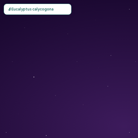
Carte d'observation du Eucalyptus calycogona (Eucalyptu
🔬
Eucalyptus calycogona