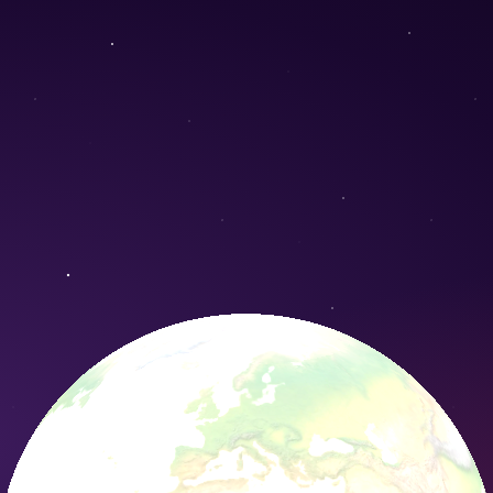
s calycogona) - Conservation Nature