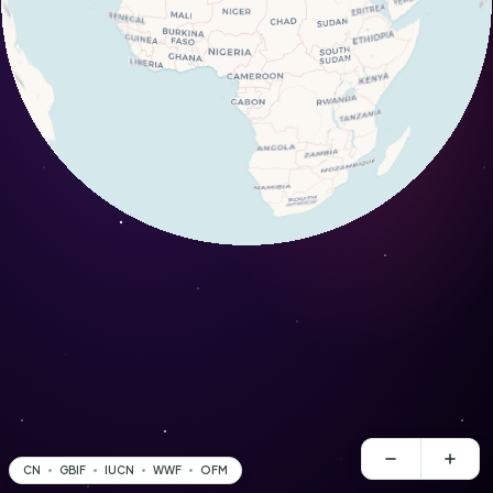
CN
GBIF
IUCN
WWF
OFM