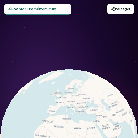
Carte d'observation du Erythronium californicum (Erythr
🔬
Erythronium californicum
Partager