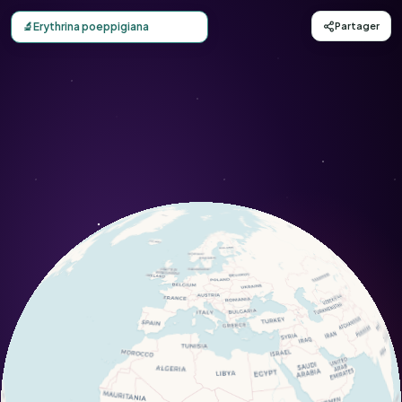
Carte d'observation du Erythrina poeppigiana (Erythrina 
🔬
Erythrina poeppigiana
Partager