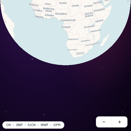
CN
GBIF
IUCN
WWF
OFM