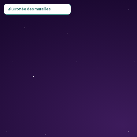
Carte d'observation du Giroflée des murailles (Erysimum c
🔬
Giroflée des murailles