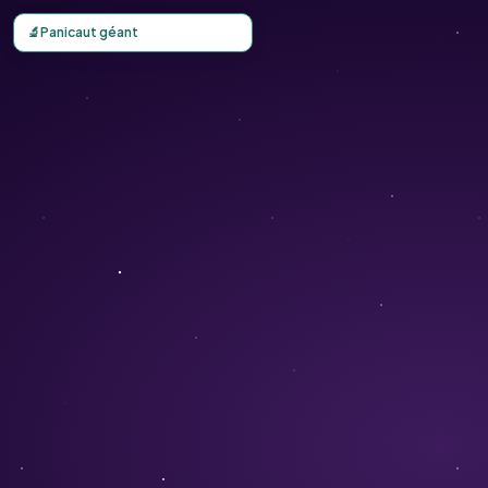
Carte d'observation du Panicaut géant (Eryngium gigante
🔬
Panicaut géant