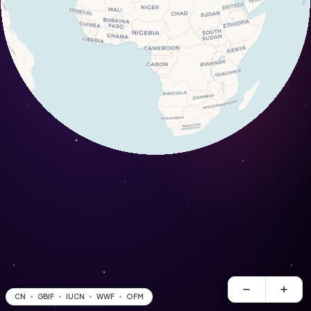
CN
GBIF
IUCN
WWF
OFM