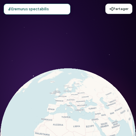
Carte d'observation du Eremurus spectabilis (Eremurus spe
🔬
Eremurus spectabilis
Partager