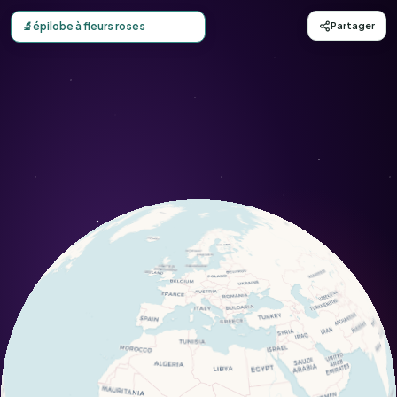
Carte d'observation du épilobe à fleurs roses (Epilobium 
🔬
épilobe à fleurs roses
Partager