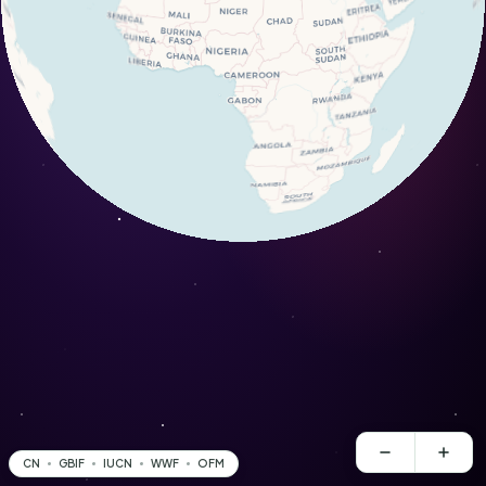
CN
GBIF
IUCN
WWF
OFM