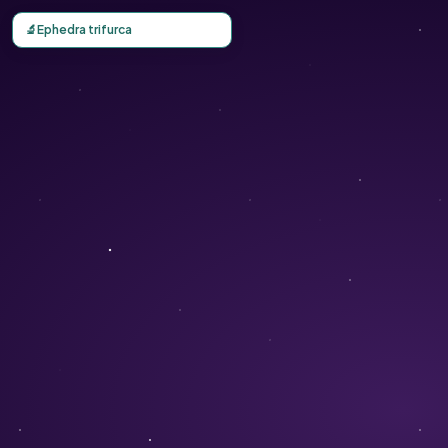
Carte d'observation du Ephedra trifurca (Ephedra trifurca
🔬
Ephedra trifurca