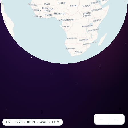
CN
GBIF
IUCN
WWF
OFM