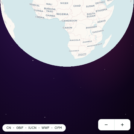
CN
GBIF
IUCN
WWF
OFM