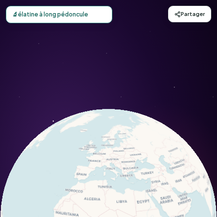
Carte d'observation du élatine à long pédoncule (Elatine
🔬
élatine à long pédoncule
Partager