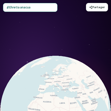
Carte d'observation du Ehretia anacua (Ehretia anacua) - 
🔬
Ehretia anacua
Partager