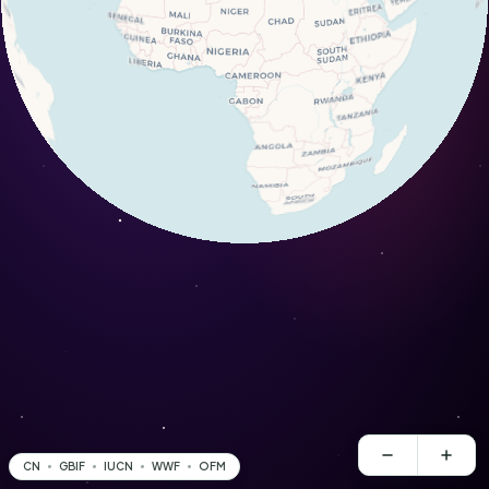
CN
GBIF
IUCN
WWF
OFM