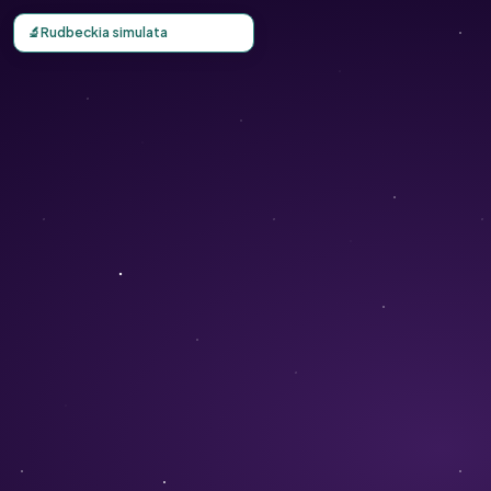
Carte d'observation du Rudbeckia simulata (Echinacea sim
🔬
Rudbeckia simulata