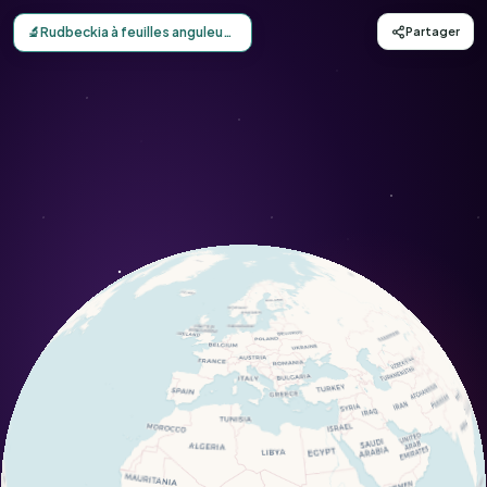
Carte d'observation du Rudbeckia à feuilles anguleuses (E
🔬
Rudbeckia à feuilles anguleuses
Partager