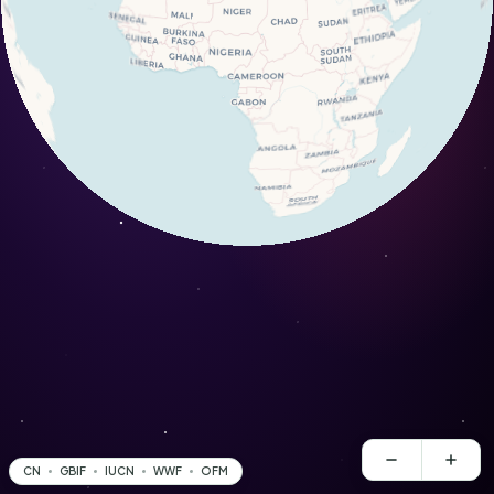
CN
GBIF
IUCN
WWF
OFM