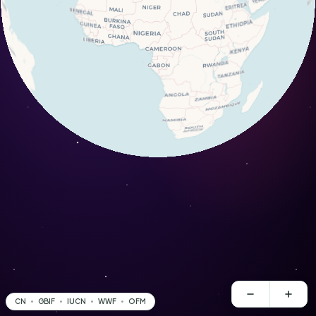
CN
GBIF
IUCN
WWF
OFM