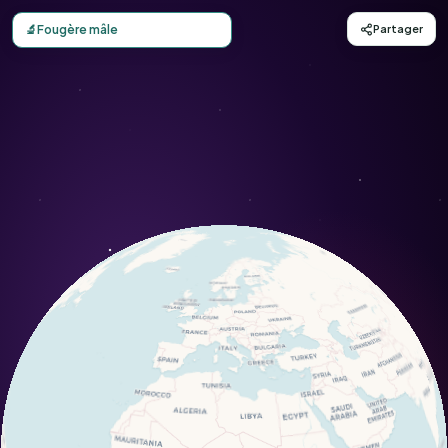
Carte d'observation du Fougère mâle (Dryopteris filix-mas
🔬
Fougère mâle
Partager