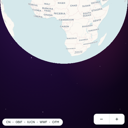
CN
GBIF
IUCN
WWF
OFM