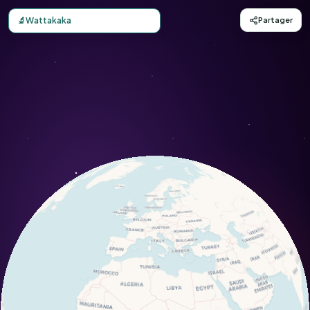
Carte d'observation du Wattakaka (Dregea sinensis) - Con
🔬
Wattakaka
Partager