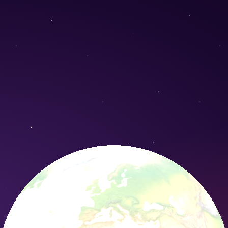
halum forrestii) - Conservation Nature