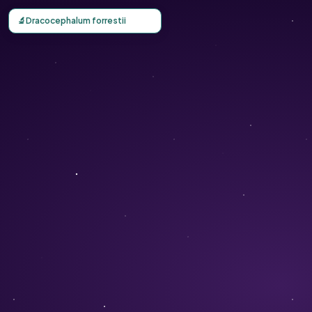
Carte d'observation du Dracocephalum forrestii (Dracocep
🔬
Dracocephalum forrestii