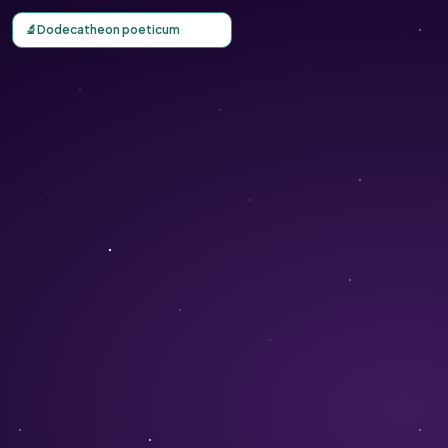
Carte d'observation du Dodecatheon poeticum (Dodecathe
🔬
Dodecatheon poeticum