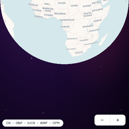
CN
GBIF
IUCN
WWF
OFM