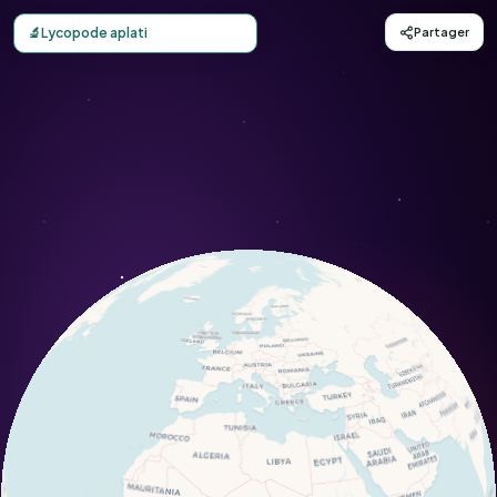
Carte d'observation du Lycopode aplati (Diphasiastrum c
🔬
Lycopode aplati
Partager